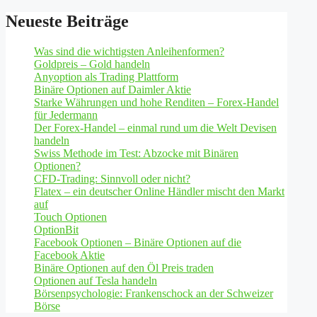
Neueste Beiträge
Was sind die wichtigsten Anleihenformen?
Goldpreis – Gold handeln
Anyoption als Trading Plattform
Binäre Optionen auf Daimler Aktie
Starke Währungen und hohe Renditen – Forex-Handel
für Jedermann
Der Forex-Handel – einmal rund um die Welt Devisen
handeln
Swiss Methode im Test: Abzocke mit Binären
Optionen?
CFD-Trading: Sinnvoll oder nicht?
Flatex – ein deutscher Online Händler mischt den Markt
auf
Touch Optionen
OptionBit
Facebook Optionen – Binäre Optionen auf die
Facebook Aktie
Binäre Optionen auf den Öl Preis traden
Optionen auf Tesla handeln
Börsenpsychologie: Frankenschock an der Schweizer
Börse