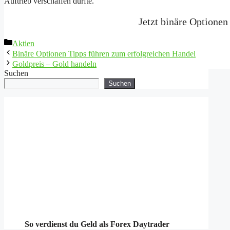
Auftrieb verschaffen dürfte.
Jetzt binäre Optionen
Kategorien
Aktien
Binäre Optionen Tipps führen zum erfolgreichen Handel
Goldpreis – Gold handeln
Suchen
Suchen
So verdienst du Geld als Forex Daytrader