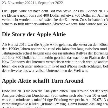
23. November 2022
11. September 2022
Die Apple Aktie hat nach dem Tod von Steve Jobs im Oktober 2011 ke
sie kletterte noch von rund 400 Dollar auf etwa 700 Dollar ein Jahr sp
verbraucht worden, nun schwächelte der Konzern. Zu sehr hatte der 
seinem so früh nicht erwartbaren Ableben – Steve Jobs wurde nur 56 J
Die Story der Apple Aktie
Ab Herbst 2012 war die Apple Aktie gefallen, die zuvor zu den Börse
den 1990er Jahren notierte sie rund ein Jahrzehnt lang zwischen rund 
Jahrtausendwechsel begann eine der rasantesten Rallyes der Börsenge
auf über 700 Dollar zu. Immerhin geschah das nach dem Platzen der 
New Economy des Internets verwachsen wie nur noch wenige andere
Ideen, die sich unter anderem im iPad und iPhone niederschlugen, bef
der zeitweise das wertvollste Unternehmen der Welt war.
Apple Aktie schafft Turn Around
Ende Juli 2013 melden die Analysten einen Turn Around bei der Appl
Analyse belegt den Durchbruch (von unten nach oben) der 50-er und 
was eine mindestens mittelfristige Erholung verspricht. Am 29.07.13 
verheißungsvolle Kürzel „iPhone 5c“ trug. Damit könnte das lang er