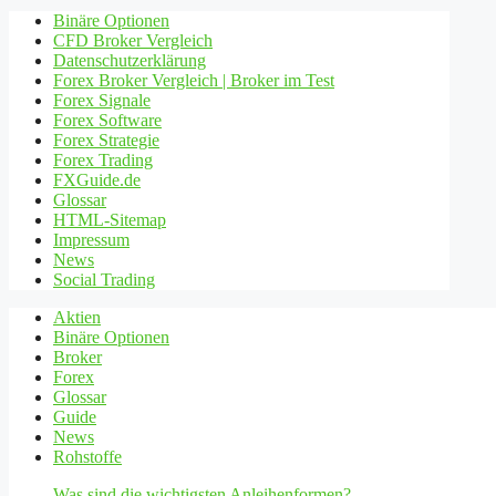
Binäre Optionen
CFD Broker Vergleich
Datenschutzerklärung
Forex Broker Vergleich | Broker im Test
Forex Signale
Forex Software
Forex Strategie
Forex Trading
FXGuide.de
Glossar
HTML-Sitemap
Impressum
News
Social Trading
Aktien
Binäre Optionen
Broker
Forex
Glossar
Guide
News
Rohstoffe
Was sind die wichtigsten Anleihenformen?