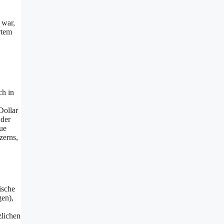
 war,
rtem
ch in
Dollar
 der
ue
zerns,
ische
gen),
zlichen