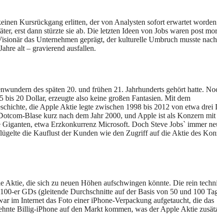
inen Kursrückgang erlitten, der von Analysten sofort erwartet worden
äter, erst dann stürzte sie ab. Die letzten Ideen von Jobs waren post mo
Visionär das Unternehmen geprägt, der kulturelle Umbruch musste nach
ahre alt – gravierend ausfallen.
nwundern des späten 20. und frühen 21. Jahrhunderts gehört hatte. No
5 bis 20 Dollar, erzeugte also keine großen Fantasien. Mit dem
schichte, die Apple Aktie legte zwischen 1998 bis 2012 von etwa drei 
Dotcom-Blase kurz nach dem Jahr 2000, und Apple ist als Konzern mit
 Giganten, etwa Erzkonkurrenz Microsoft. Doch Steve Jobs` immer ne
lügelte die Kauflust der Kunden wie den Zugriff auf die Aktie des Kon
e Aktie, die sich zu neuen Höhen aufschwingen könnte. Die rein techn
100-er GDs (gleitende Durchschnitte auf der Basis von 50 und 100 Ta
war im Internet das Foto einer iPhone-Verpackung aufgetaucht, die das
sehnte Billig-iPhone auf den Markt kommen, was der Apple Aktie zusät