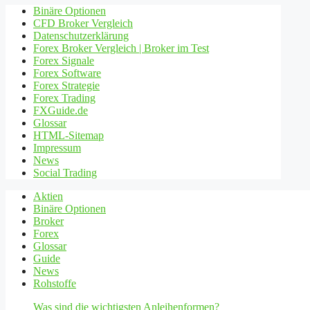
Binäre Optionen
CFD Broker Vergleich
Datenschutzerklärung
Forex Broker Vergleich | Broker im Test
Forex Signale
Forex Software
Forex Strategie
Forex Trading
FXGuide.de
Glossar
HTML-Sitemap
Impressum
News
Social Trading
Aktien
Binäre Optionen
Broker
Forex
Glossar
Guide
News
Rohstoffe
Was sind die wichtigsten Anleihenformen?