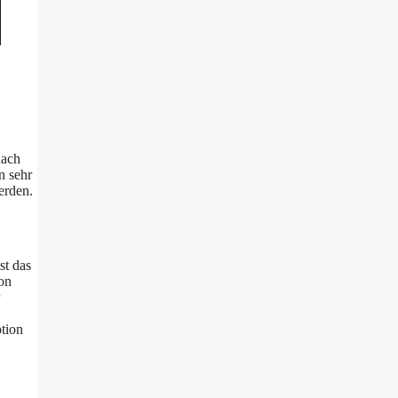
nach
n sehr
erden.
st das
von
ption