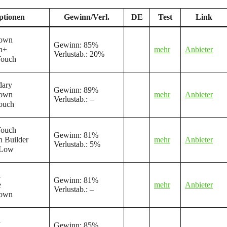
ptionen
Gewinn/Verl.
DE
Test
Link
own
Gewinn: 85%
n+
mehr
Anbieter
Verlustab.: 20%
ouch
ary
Gewinn: 89%
own
mehr
Anbieter
Verlustab.: –
ouch
ouch
Gewinn: 81%
 Builder
mehr
Anbieter
Verlustab.: 5%
/Low
h
Gewinn: 81%
e
mehr
Anbieter
Verlustab.: –
own
h
Gewinn: 85%