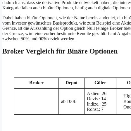
dadurch aus, dass sie derivative Produkte entwickelt haben, die interes
Kategorie fallen auch binäre Optionen, häufig auch digitale Optionen
Dabei haben binäre Optionen, wie der Name bereits andeutet, ein bin
vom Investor gewünschtes Basisprodukt, wie zum Beispiel eine Aktie, 
Grenze, ist die Auszahlung der Option gleich Null (einige Broker bie
der Grenze, wird eine vorher bestimmte Rendite gezahlt. Laut Angab
zwischen 50% und 90% erzielt werden.
Broker Vergleich für Binäre Optionen
Broker
Depot
Güter
O
Aktien: 26
Hig
Devis.: 14
ab 100€
Bou
Indize.: 25
One
Rohst.: 7