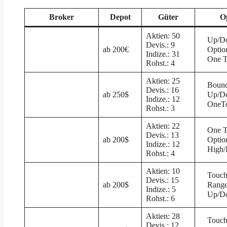
Broker
Depot
Güter
O
Aktien: 50
Up/D
Devis.: 9
ab 200€
Optio
Indize.: 31
One T
Rohst.: 4
Aktien: 25
Bound
Devis.: 16
ab 250$
Up/D
Indize.: 12
OneT
Rohst.: 3
Aktien: 22
One T
Devis.: 13
ab 200$
Option
Indize.: 12
High
Rohst.: 4
Aktien: 10
Touc
Devis.: 15
ab 200$
Rang
Indize.: 5
Up/D
Rohst.: 6
Aktien: 28
Touc
Devis.: 12