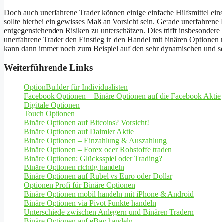
Doch auch unerfahrene Trader können einige einfache Hilfsmittel ein
sollte hierbei ein gewisses Maß an Vorsicht sein. Gerade unerfahren
entgegenstehenden Risiken zu unterschätzen. Dies trifft insbesondere
unerfahrene Trader den Einstieg in den Handel mit binären Optionen
kann dann immer noch zum Beispiel auf den sehr dynamischen und se
Weiterführende Links
OptionBuilder für Individualisten
Facebook Optionen – Binäre Optionen auf die Facebook Aktie
Digitale Optionen
Touch Optionen
Binäre Optionen auf Bitcoins? Vorsicht!
Binäre Optionen auf Daimler Aktie
Binäre Optionen – Einzahlung & Auszahlung
Binäre Optionen – Forex oder Rohstoffe traden
Binäre Optionen: Glücksspiel oder Trading?
Binäre Optionen richtig handeln
Binäre Optionen auf Rubel vs Euro oder Dollar
Optionen Profi für Binäre Optionen
Binäre Optionen mobil handeln mit iPhone & Android
Binäre Optionen via Pivot Punkte handeln
Unterschiede zwischen Anlegern und Binären Tradern
Binäre Optionen auf eBay handeln