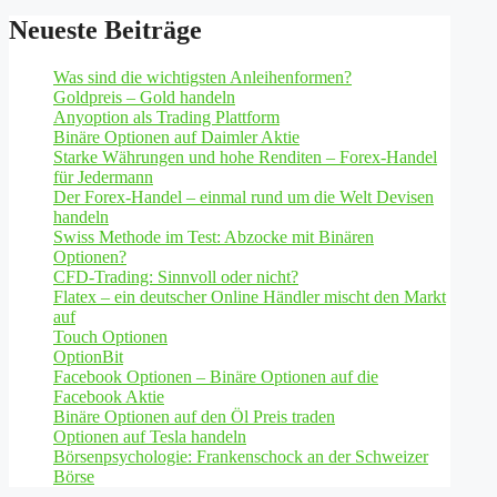
Neueste Beiträge
Was sind die wichtigsten Anleihenformen?
Goldpreis – Gold handeln
Anyoption als Trading Plattform
Binäre Optionen auf Daimler Aktie
Starke Währungen und hohe Renditen – Forex-Handel
für Jedermann
Der Forex-Handel – einmal rund um die Welt Devisen
handeln
Swiss Methode im Test: Abzocke mit Binären
Optionen?
CFD-Trading: Sinnvoll oder nicht?
Flatex – ein deutscher Online Händler mischt den Markt
auf
Touch Optionen
OptionBit
Facebook Optionen – Binäre Optionen auf die
Facebook Aktie
Binäre Optionen auf den Öl Preis traden
Optionen auf Tesla handeln
Börsenpsychologie: Frankenschock an der Schweizer
Börse