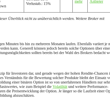
e
mehr
Anbieter
Verlustab.: 15%
own
dieser Überblick nicht zu unübersichtlich werden. Weitere Broker mit
n Minuten bis hin zu mehreren Monaten laufen. Ebenfalls variiert je 
erden kann. Generell können jedoch bereits solche Optionen über eine
tungsmöglichkeiten sollten bereits bei der Wahl des Brokers bedacht w
inzip für Investoren dar, und gerade wegen der hohen Rendite-Chancen i
es Verständnis für die Bewertung solcher Produkte bleibt der Einsatz 
sbildung einer binären Option ist so von unerfahrenen Händlern nur sehr
asiswertes, wie zum Beispiel die
Volatilität
und weitere Performance-
ren die Preisentwicklung der Option. Je länger so die Laufzeit einer O
isbildung abzuschätzen.