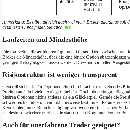
ab 200$
Rang
Indize.: 11
Up/D
Rohst.: 6
Anmerkung:
Es gibt natürlich noch viel mehr Broker, allerdings soll 
detailierten Infos finden Sie auch
hier
.
Laufzeiten und Mindesthöhe
Die Laufzeiten dieser binären Optionen können dabei zwischen wenige
Broker die Mindesthöhe, über die eine binäre Option abgeschlossen w
geringen Betrag abgeschlossen werden. Diese individuellen Ausgestal
Risikostruktur ist weniger transparent
Generell stellen binäre Optionen ein sehr einfach zu verstehendes Pr
Produkt auch bei vielen Anlegern beliebt. Doch ohne ein grundlegend
binären Optionen nichts anderes als ein Glücksspiel. Gerade die Prei
schwer nachzubilden. Denn üblicherweise bestimmen Parameter des B
Kennzahlen, unter Berücksichtigung von weiteren statistischen Verfah
ist, desto schwieriger wird es, die statistischen Komponenten der Pre
Auch für unerfahrene Trader geeignet?