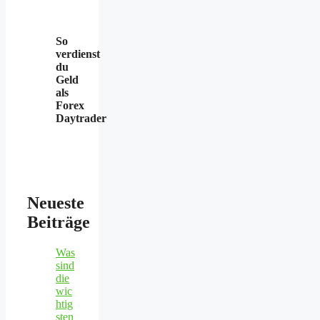
So
verdienst
du
Geld
als
Forex
Daytrader
Neueste
Beiträge
Was
sind
die
wic
htig
sten