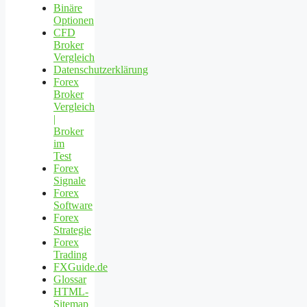
Binäre
Optionen
CFD
Broker
Vergleich
Datenschutzerklärung
Forex
Broker
Vergleich
|
Broker
im
Test
Forex
Signale
Forex
Software
Forex
Strategie
Forex
Trading
FXGuide.de
Glossar
HTML-
Sitemap