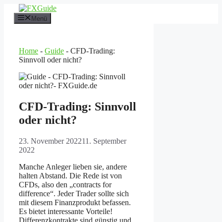
Zum
Inhalt
Menü
springen
Home
-
Guide
-
CFD-Trading:
Sinnvoll oder nicht?
CFD-Trading: Sinnvoll
oder nicht?
23. November 2022
11. September
2022
Manche Anleger lieben sie, andere
halten Abstand. Die Rede ist von
CFDs, also den „contracts for
difference“. Jeder Trader sollte sich
mit diesem Finanzprodukt befassen.
Es bietet interessante Vorteile!
Differenzkontrakte sind günstig und