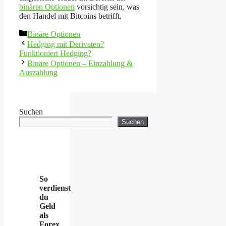
binären Optionen
vorsichtig sein, was
den Handel mit Bitcoins betrifft.
Kategorien
Binäre Optionen
Hedging mit Derivaten?
Funktioniert Hedging?
Binäre Optionen – Einzahlung &
Auszahlung
Suchen
Suchen
So
verdienst
du
Geld
als
Forex