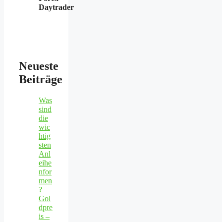
Daytrader
Neueste
Beiträge
Was
sind
die
wic
htig
sten
Anl
eihe
nfor
men
?
Gol
dpre
is –