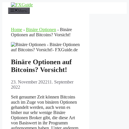
Zum
Inhalt
Menü
springen
Home
-
Binäre Optionen
-
Binäre
Optionen auf Bitcoins? Vorsicht!
Binäre Optionen auf
Bitcoins? Vorsicht!
23. November 2022
11. September
2022
Seit geraumer Zeit können Bitcoins
auch im Zuge von binären Optionen
gehandelt werden, auch wenn es
bisher nur sehr wenige Binäre
Optionen Broker gibt, die diese Art
von Basiswert in ihr Programm
aufgenommen haben. Unter anderem