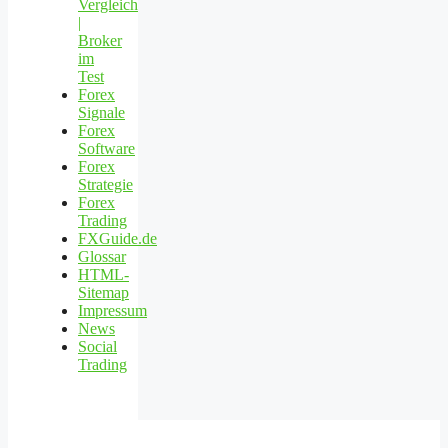
Vergleich
|
Broker
im
Test
Forex
Signale
Forex
Software
Forex
Strategie
Forex
Trading
FXGuide.de
Glossar
HTML-
Sitemap
Impressum
News
Social
Trading