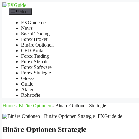
Zum
Inhalt
Menü
springen
FXGuide.de
News
Social Trading
Forex Broker
Binäre Optionen
CFD Broker
Forex Trading
Forex Signale
Forex Software
Forex Strategie
Glossar
Guide
Aktien
Rohstoffe
Home
-
Binäre Optionen
-
Binäre Optionen Strategie
Binäre Optionen Strategie