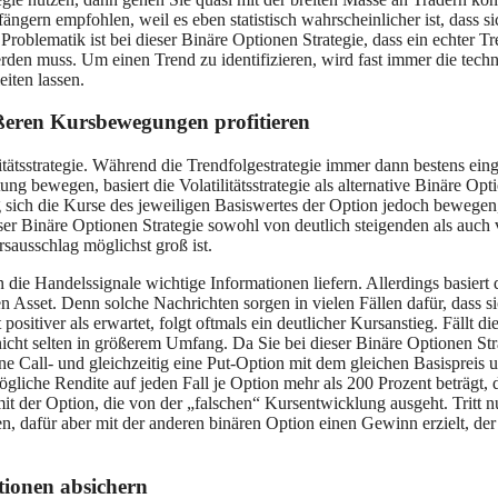
gern empfohlen, weil es eben statistisch wahrscheinlicher ist, dass si
 Problematik ist bei dieser Binäre Optionen Strategie, dass ein echter T
den muss. Um einen Trend zu identifizieren, wird fast immer die tech
iten lassen.
rößeren Kursbewegungen profitieren
itätsstrategie. Während die Trendfolgestrategie immer dann bestens eing
g bewegen, basiert die Volatilitätsstrategie als alternative Binäre Opt
sich die Kurse des jeweiligen Basiswertes der Option jedoch bewegen,
ieser Binäre Optionen Strategie sowohl von deutlich steigenden als auch
ursausschlag möglichst groß ist.
n die Handelssignale wichtige Informationen liefern. Allerdings basiert 
en Asset. Denn solche Nachrichten sorgen in vielen Fällen dafür, dass si
sitiver als erwartet, folgt oftmals ein deutlicher Kursanstieg. Fällt di
nicht selten in größerem Umfang. Da Sie bei dieser Binäre Optionen Str
 Call- und gleichzeitig eine Put-Option mit dem gleichen Basispreis 
ögliche Rendite auf jeden Fall je Option mehr als 200 Prozent beträgt, 
 mit der Option, die von der „falschen“ Kursentwicklung ausgeht. Tritt n
en, dafür aber mit der anderen binären Option einen Gewinn erzielt, der
tionen absichern