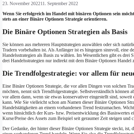
23. November 2022
11. September 2022
Wenn Sie erfolgreich im Handel mit binären Optionen sein möchte
stets an einer Binäre Optionen Strategie orientieren.
Die Binäre Optionen Strategien als Basis
Sie können aus mehreren Hauptstrategien auswählen oder sich natürlic
Tradern vorbehalten ist. Als Anfänger ist es hingegen sinnvoll, eine 
Handelsstrategien als Basis zu wählen. Im Wesentlichen gibt es drei 
drei Handelsstrategien nur indirekt mit dem Binäre Optionen Handel
Die Trendfolgestrategie: vor allem für neu
Eine Binäre Optionen Strategie, die vor allen Dingen von solchen Tra
möchten, nennt sich Trendfolgestrategie. Selbstverständlich können ab
vor allem dann, wenn sie etwas konservativer eingestellt sind, sowe
kann. Wie Sie vielleicht schon am Namen dieser Binäre Optionen Strat
Handelstätigkeiten an einem vorhandenen Trend festzumachen. Wichtig
wenn hinsichtlich der Kurs- bzw. Preisentwicklung des Basiswertes ein
Kurse/Preise des Assets zum Beispiel seit geraumer Zeit steigen und c
Der Gedanke, der hinter dieser Binäre Optionen Strategie steckt, ist, 
einen vorhandenen Trend handeln. Wenn Sie also die Trendfolgestrate