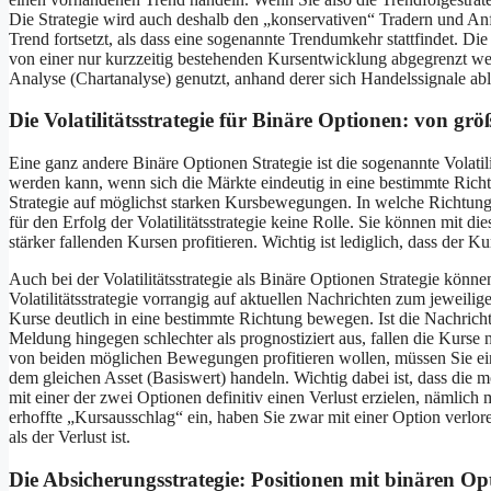
Die Strategie wird auch deshalb den „konservativen“ Tradern und Anfän
Trend fortsetzt, als dass eine sogenannte Trendumkehr stattfindet. Die
von einer nur kurzzeitig bestehenden Kursentwicklung abgegrenzt wer
Analyse (Chartanalyse) genutzt, anhand derer sich Handelssignale able
Die Volatilitätsstrategie für Binäre Optionen: von g
Eine ganz andere Binäre Optionen Strategie ist die sogenannte Volatil
werden kann, wenn sich die Märkte eindeutig in eine bestimmte Richtun
Strategie auf möglichst starken Kursbewegungen. In welche Richtung 
für den Erfolg der Volatilitätsstrategie keine Rolle. Sie können mit d
stärker fallenden Kursen profitieren. Wichtig ist lediglich, dass der K
Auch bei der Volatilitätsstrategie als Binäre Optionen Strategie könne
Volatilitätsstrategie vorrangig auf aktuellen Nachrichten zum jeweilig
Kurse deutlich in eine bestimmte Richtung bewegen. Ist die Nachricht po
Meldung hingegen schlechter als prognostiziert aus, fallen die Kurse 
von beiden möglichen Bewegungen profitieren wollen, müssen Sie eine
dem gleichen Asset (Basiswert) handeln. Wichtig dabei ist, dass die m
mit einer der zwei Optionen definitiv einen Verlust erzielen, nämlich
erhoffte „Kursausschlag“ ein, haben Sie zwar mit einer Option verlor
als der Verlust ist.
Die Absicherungsstrategie: Positionen mit binären Op