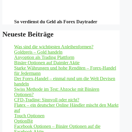
So verdienst du Geld als Forex Daytrader
Neueste Beiträge
Was sind die wichtigsten Anleihenformen?
Goldpreis – Gold handeln
Anyoption als Trading Plattform
Binäre Optionen auf Daimler Aktie
Starke Währungen und hohe Renditen – Forex-Handel
für Jedermann
Der Forex-Handel – einmal rund um die Welt Devisen
handeln
Swiss Methode im Test: Abzocke mit Binären
Optionen?
CFD-Trading: Sinnvoll oder nicht?
Flatex – ein deutscher Online Händler mischt den Markt
auf
Touch Optionen
OptionBit
Facebook Optionen – Binäre Optionen auf die
Facebook Aktie