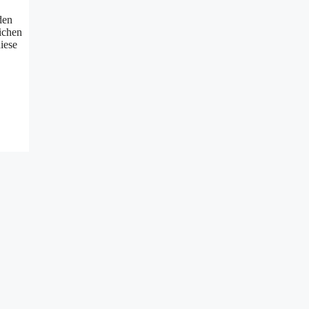
den
lichen
iese