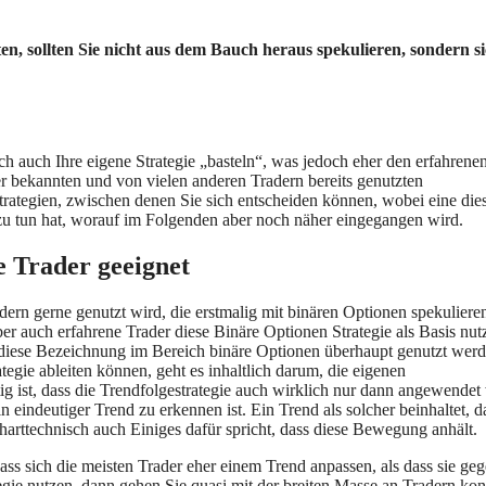
n, sollten Sie nicht aus dem Bauch heraus spekulieren, sondern s
h auch Ihre eigene Strategie „basteln“, was jedoch eher den erfahrene
der bekannten und von vielen anderen Tradern bereits genutzten
Strategien, zwischen denen Sie sich entscheiden können, wobei eine die
 zu tun hat, worauf im Folgenden aber noch näher eingegangen wird.
e Trader geeignet
dern gerne genutzt wird, die erstmalig mit binären Optionen spekuliere
er auch erfahrene Trader diese Binäre Optionen Strategie als Basis nut
it diese Bezeichnung im Bereich binäre Optionen überhaupt genutzt wer
egie ableiten können, geht es inhaltlich darum, die eigenen
 ist, dass die Trendfolgestrategie auch wirklich nur dann angewendet 
 eindeutiger Trend zu erkennen ist. Ein Trend als solcher beinhaltet, d
harttechnisch auch Einiges dafür spricht, dass diese Bewegung anhält.
dass sich die meisten Trader eher einem Trend anpassen, als dass sie ge
gie nutzen, dann gehen Sie quasi mit der breiten Masse an Tradern ko