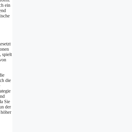
ch ein
rend
nische
esetzt
ionen
 spielt
 von
die
ch die
e
ategie
und
da Sie
un der
 höher