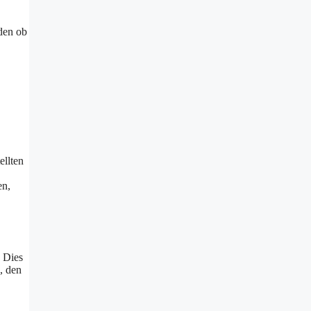
iden ob
ellten
en,
. Dies
, den