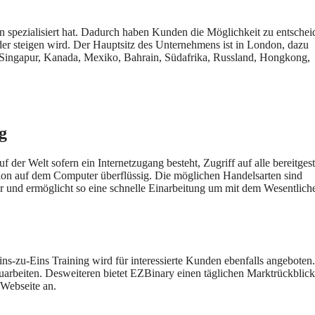
en spezialisiert hat. Dadurch haben Kunden die Möglichkeit zu entsche
der steigen wird. Der Hauptsitz des Unternehmens ist in London, dazu
Singapur, Kanada, Mexiko, Bahrain, Südafrika, Russland, Hongkong,
g
der Welt sofern ein Internetzugang besteht, Zugriff auf alle bereitgest
ion auf dem Computer überflüssig. Die möglichen Handelsarten sind
r und ermöglicht so eine schnelle Einarbeitung um mit dem Wesentlich
ns-zu-Eins Training wird für interessierte Kunden ebenfalls angeboten
zuarbeiten. Desweiteren bietet EZBinary einen täglichen Marktrückblick
 Webseite an.