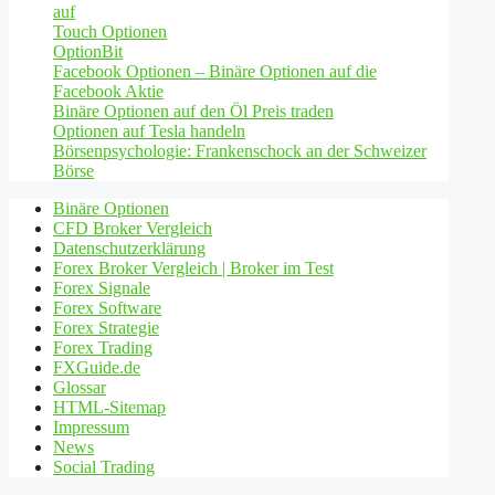
auf
Touch Optionen
OptionBit
Facebook Optionen – Binäre Optionen auf die
Facebook Aktie
Binäre Optionen auf den Öl Preis traden
Optionen auf Tesla handeln
Börsenpsychologie: Frankenschock an der Schweizer
Börse
Binäre Optionen
CFD Broker Vergleich
Datenschutzerklärung
Forex Broker Vergleich | Broker im Test
Forex Signale
Forex Software
Forex Strategie
Forex Trading
FXGuide.de
Glossar
HTML-Sitemap
Impressum
News
Social Trading