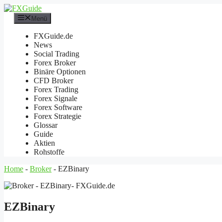
Zum
Inhalt
Menü
springen
FXGuide.de
News
Social Trading
Forex Broker
Binäre Optionen
CFD Broker
Forex Trading
Forex Signale
Forex Software
Forex Strategie
Glossar
Guide
Aktien
Rohstoffe
Home
-
Broker
-
EZBinary
EZBinary