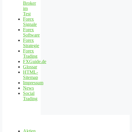
Broker
im
Test
Forex
Signale
Forex
Software
Forex
Strategie
Forex
Trading
FXGuide.de
Glossar
HTML-
Sitemap
Impressum
News
Social
Trading
Aktien