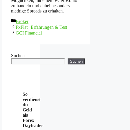
Möglichkeit, mit einem ECN-Konto
zu handeln und dabei besonders
niedrige Spreads zu erhalten.
Kategorien
Broker
FxFlat | Erfahrungen & Test
GCI Financial
Suchen
Suchen
So
verdienst
du
Geld
als
Forex
Daytrader