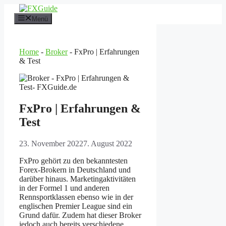
Zum
Inhalt
Menü
springen
Home
-
Broker
-
FxPro | Erfahrungen
& Test
FxPro | Erfahrungen &
Test
23. November 2022
7. August 2022
FxPro gehört zu den bekanntesten
Forex-Brokern in Deutschland und
darüber hinaus. Marketingaktivitäten
in der Formel 1 und anderen
Rennsportklassen ebenso wie in der
englischen Premier League sind ein
Grund dafür. Zudem hat dieser Broker
jedoch auch bereits verschiedene