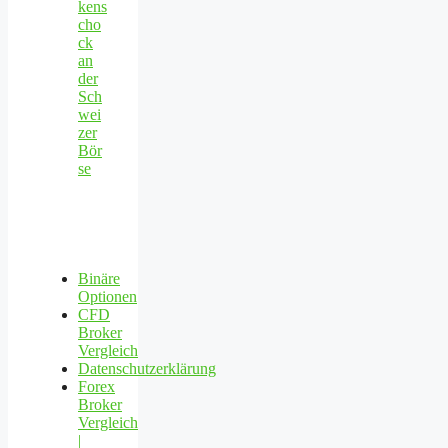
kens
cho
ck
an
der
Sch
wei
zer
Bör
se
Binäre
Optionen
CFD
Broker
Vergleich
Datenschutzerklärung
Forex
Broker
Vergleich
|