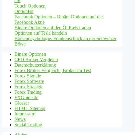
auf
Touch Optionen
OptionBit
Facebook Optionen – Binäre Optionen auf die
Facebook Aktie
Binäre Optionen auf den Öl Preis traden
Optionen auf Tesla handeln
Börsenpsychologie: Frankenschock an der Schweizer
Börse
Binäre Optionen
CFD Broker Vergleich
Datenschutzerklärung
Forex Broker Vergleich | Broker im Test
Forex Signale
Forex Software
Forex Strategie
Forex Trading
FXGuide.de
Glossar
HTML-Sitemap
Impressum
News
Social Trading
Aktien