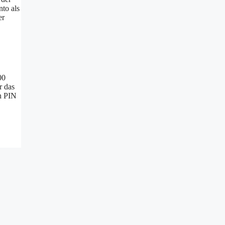
nto als
er
00
r das
n PIN