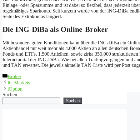
Einlage- oder Sparsumme und ist dabei so flexibel, dass jederzeit üb
regelmäßiges Sparkonto. Seit kurzem wurde von der ING-DiBa endlich
Seite des Extrakontos tangiert.
Die ING-DiBa als Online-Broker
Mit besonders guten Konditionen kann über die ING-DiBa ein Onlin
Aktienhandel mit weit mehr als 4.000 Aktien an allen deutschen Bör
Fonds und ETFs, 1.500 Anleihen, sowie zirka 350.000 strukturierten 
Internetportal der ING-DiBa. Wie bei allen Tradingvorgängen und 
und TAN erwartet. Die jeweils aktuelle TAN-Liste wird per Post zuges
Kategorien
Broker
IG Markets
iOption
Suchen
Suchen