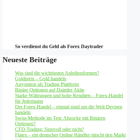
So verdienst du Geld als Forex Daytrader
Neueste Beiträge
Was sind die wichtigsten Anleihenformen?
Goldpreis – Gold handeln
Anyoption als Trading Plattform
Binäre Optionen auf Daimler Aktie
Starke Währungen und hohe Renditen – Forex-Handel
für Jedermann
Der Forex-Handel – einmal rund um die Welt Devisen
handeln
Swiss Methode im Test: Abzocke mit Binären
Optionen?
CFD-Trading: Sinnvoll oder nicht?
Flatex – ein deutscher Online Händler mischt den Markt