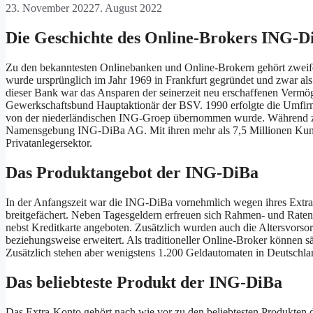
23. November 2022
7. August 2022
Die Geschichte des Online-Brokers ING-D
Zu den bekanntesten Onlinebanken und Online-Brokern gehört zweif
wurde ursprünglich im Jahr 1969 in Frankfurt gegründet und zwar 
dieser Bank war das Ansparen der seinerzeit neu erschaffenen Verm
Gewerkschaftsbund Hauptaktionär der BSV. 1990 erfolgte die Umfir
von der niederländischen ING-Groep übernommen wurde. Während zun
Namensgebung ING-DiBa AG. Mit ihren mehr als 7,5 Millionen Kunde
Privatanlegersektor.
Das Produktangebot der ING-DiBa
In der Anfangszeit war die ING-DiBa vornehmlich wegen ihres Extra
breitgefächert. Neben Tagesgeldern erfreuen sich Rahmen- und Ratenk
nebst Kreditkarte angeboten. Zusätzlich wurden auch die Altersvor
beziehungsweise erweitert. Als traditioneller Online-Broker können 
Zusätzlich stehen aber wenigstens 1.200 Geldautomaten in Deutschlan
Das beliebteste Produkt der ING-DiBa
Das Extra-Konto gehört nach wie vor zu den beliebtesten Produkten d