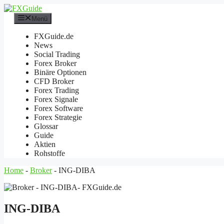
Zum
Inhalt
Menü
springen
FXGuide.de
News
Social Trading
Forex Broker
Binäre Optionen
CFD Broker
Forex Trading
Forex Signale
Forex Software
Forex Strategie
Glossar
Guide
Aktien
Rohstoffe
Home
-
Broker
-
ING-DIBA
ING-DIBA