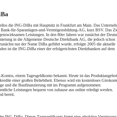
iBa
ellos die ING-DiBa mit Hauptsitz in Frankfurt am Main. Das Unterne
als Bank-für-Sparanlagen-und-Vermögensbildung-AG, kurz BSV. Das Zi
ögenswirksamen Leistungen. In den 80er Jahren war zunächst der Deuts
mierung in die Allgemeine Deutsche Direktbank AG, die jedoch schon
ächst nur der Name DiBa geführt wurde, erfolgte 2005 die aktuelle
n ist die ING-DiBa einer der erfolgreichsten Direktbanken auf dem
-Kontos, einem Tagesgeldkonto bekannt. Heute ist das Produktangebot
redite einer großen Beliebtheit. Ebenso wird ein kostenloses Girokont
sorge und die Baufinanzierung mit ins Programm aufgenommen
sämtliche Leistungen bequem von zuhause aus online erledigt werden.
d bereit.
er ING-DiBa. Dieses Tagesgeldkonto bietet eine attraktive Verzinsung