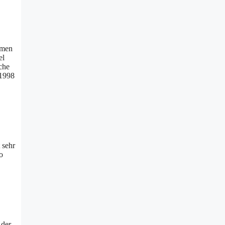
hmen
el
che
 1998
 sehr
o
 der