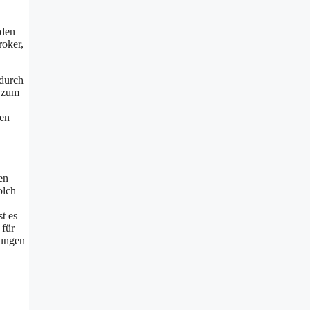
rden
roker,
 durch
e zum
hen
en
olch
t es
 für
rungen