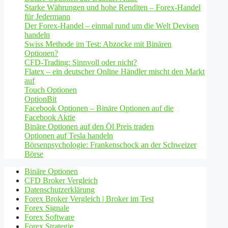
Starke Währungen und hohe Renditen – Forex-Handel
für Jedermann
Der Forex-Handel – einmal rund um die Welt Devisen
handeln
Swiss Methode im Test: Abzocke mit Binären
Optionen?
CFD-Trading: Sinnvoll oder nicht?
Flatex – ein deutscher Online Händler mischt den Markt
auf
Touch Optionen
OptionBit
Facebook Optionen – Binäre Optionen auf die
Facebook Aktie
Binäre Optionen auf den Öl Preis traden
Optionen auf Tesla handeln
Börsenpsychologie: Frankenschock an der Schweizer
Börse
Binäre Optionen
CFD Broker Vergleich
Datenschutzerklärung
Forex Broker Vergleich | Broker im Test
Forex Signale
Forex Software
Forex Strategie