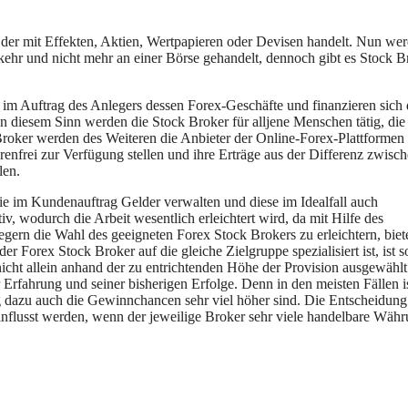
der mit Effekten, Aktien, Wertpapieren oder Devisen handelt. Nun we
ehr und nicht mehr an einer Börse gehandelt, dennoch gibt es Stock B
 im Auftrag des Anlegers dessen Forex-Geschäfte und finanzieren sich
 In diesem Sinn werden die Stock Broker für alljene Menschen tätig, di
Broker werden des Weiteren die Anbieter der Online-Forex-Plattformen
renfrei zur Verfügung stellen und ihre Erträge aus der Differenz zwisc
len.
 die im Kundenauftrag Gelder verwalten und diese im Idealfall auch
v, wodurch die Arbeit wesentlich erleichtert wird, da mit Hilfe des
egern die Wahl des geeigneten Forex Stock Brokers zu erleichtern, biet
der Forex Stock Broker auf die gleiche Zielgruppe spezialisiert ist, ist s
 nicht allein anhand der zu entrichtenden Höhe der Provision ausgewählt
Erfahrung und seiner bisherigen Erfolge. Denn in den meisten Fällen is
g dazu auch die Gewinnchancen sehr viel höher sind. Die Entscheidung
influsst werden, wenn der jeweilige Broker sehr viele handelbare Wäh