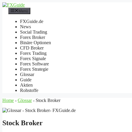
Zum
Inhalt
Menü
springen
FXGuide.de
News
Social Trading
Forex Broker
Binäre Optionen
CFD Broker
Forex Trading
Forex Signale
Forex Software
Forex Strategie
Glossar
Guide
Aktien
Rohstoffe
Home
-
Glossar
-
Stock Broker
Stock Broker