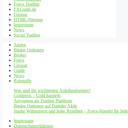
Forex Trading
FXGuide.de
Glossar
HTML-Sitemap
Impressum
News
Social Trading
Aktien
Binäre Optionen
Broker
Forex
Glossar
Guide
News
Rohstoffe
Was sind die wichtigsten Anleihenformen?
Goldpreis – Gold handeln
Anyoption als Trading Plattform
Binäre Optionen auf Daimler Aktie
Starke Währungen und hohe Renditen – Forex-Handel für Jed
Impressum
Datenschutzerklärung