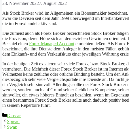
23. November 2022
7. August 2022
Als Stock Broker wird im Allgemeinen ein Börsenmakler bezeichnet, 
zwar die Devisen seit dem Jahr 1999 überwiegend im Interbankenverk
die im Forexhandel aktiv sind.
Die zumeist auch als Forex Broker bezeichneten Stock Broker tätigen
die Provision, deren Höhe sich an den erzielten Gewinnen orientiert.
Beispiel einen
Forex Managed Account
einrichten ließen. Als Forex 
bezeichnet, die ihre Dienste dem Anleger in den meisten Fällen gebüh
dem Einkaufs- und dem Verkaufskurs einer jeweiligen Währung erzie
In der heutigen Zeit existieren sehr viele Forex-, bzw. Stock Broker,
vermehren. Die Mehrheit dieser Forex Stock Broker ist im Internet akti
Weltnetzes keine zeitliche oder örtliche Bindung besteht. Um den Anl
diesbezüglich sehr viele Vergleichsportale ihre Dienste an. Da nicht je
ein Vergleich sehr sinnvoll. Allerdings sollte der Forex Stock Broker
werden, sondern auch auf Grund seiner fachlichen Kompetenz, seiner 
sinnvoller, ein etwas höheres Entgelt zu bezahlen, wenn im Gegenzu
einen bestimmten Forex Stock Broker sollte auch dadurch positiv bee
in seinem Repertoire führt.
Kategorien
Glossar
Spread
Swap