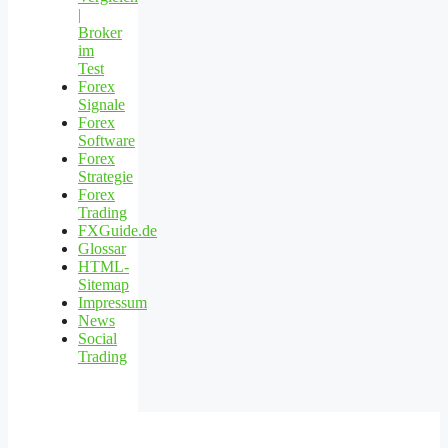
|
Broker
im
Test
Forex
Signale
Forex
Software
Forex
Strategie
Forex
Trading
FXGuide.de
Glossar
HTML-
Sitemap
Impressum
News
Social
Trading