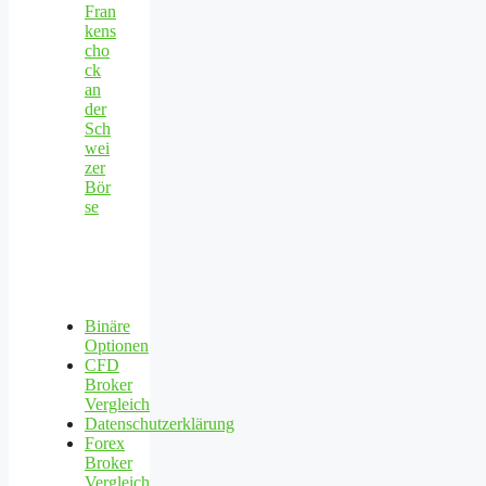
Fran
kens
cho
ck
an
der
Sch
wei
zer
Bör
se
Binäre
Optionen
CFD
Broker
Vergleich
Datenschutzerklärung
Forex
Broker
Vergleich