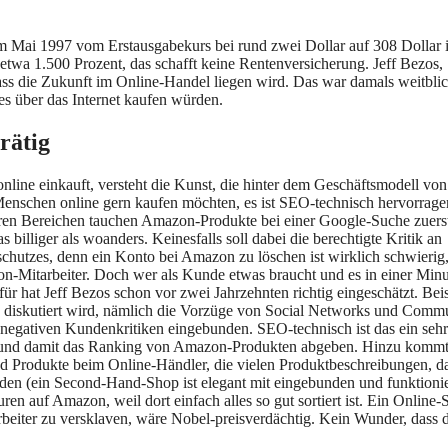
m Mai 1997 vom Erstausgabekurs bei rund zwei Dollar auf 308 Dollar 
etwa 1.500 Prozent, das schafft keine Rentenversicherung. Jeff Bezos,
s die Zukunft im Online-Handel liegen wird. Das war damals weitbli
s über das Internet kaufen würden.
rätig
line einkauft, versteht die Kunst, die hinter dem Geschäftsmodell von
s Menschen online gern kaufen möchten, es ist SEO-technisch hervorrag
eren Bereichen tauchen Amazon-Produkte bei einer Google-Suche zuerst
as billiger als woanders. Keinesfalls soll dabei die berechtigte Kritik an
hutzes, denn ein Konto bei Amazon zu löschen ist wirklich schwierig
on-Mitarbeiter. Doch wer als Kunde etwas braucht und es in einer Minu
ür hat Jeff Bezos schon vor zwei Jahrzehnten richtig eingeschätzt. Beis
“ diskutiert wird, nämlich die Vorzüge von Social Networks und Commu
 negativen Kundenkritiken eingebunden. SEO-technisch ist das ein sehr 
fic und damit das Ranking von Amazon-Produkten abgeben. Hinzu komm
nd Produkte beim Online-Händler, die vielen Produktbeschreibungen, d
en (ein Second-Hand-Shop ist elegant mit eingebunden und funktionier
en auf Amazon, weil dort einfach alles so gut sortiert ist. Ein Online-
rbeiter zu versklaven, wäre Nobel-preisverdächtig. Kein Wunder, dass 