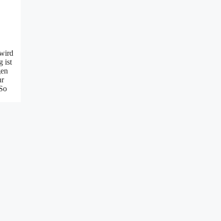
 wird
 ist
gen
hr
 So