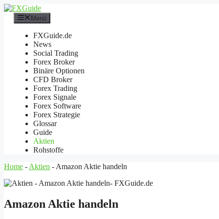
Zum
Inhalt
Menü
springen
FXGuide.de
News
Social Trading
Forex Broker
Binäre Optionen
CFD Broker
Forex Trading
Forex Signale
Forex Software
Forex Strategie
Glossar
Guide
Aktien
Rohstoffe
Home
-
Aktien
-
Amazon Aktie handeln
Amazon Aktie handeln