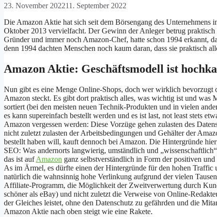
23. November 2022
11. September 2022
Die Amazon Aktie hat sich seit dem Börsengang des Unternehmens i
Oktober 2013 vervielfacht. Der Gewinn der Anleger betrug praktisch 
Gründer und immer noch Amazon-Chef, hatte schon 1994 erkannt, das
denn 1994 dachten Menschen noch kaum daran, dass sie praktisch alle
Amazon Aktie: Geschäftsmodell ist hochka
Nun gibt es eine Menge Online-Shops, doch wer wirklich bevorzugt on
Amazon steckt. Es gibt dort praktisch alles, was wichtig ist und wa
sortiert (bei den meisten neuen Technik-Produkten und in vielen and
es kann supereinfach bestellt werden und es ist last, not least stets etw
Amazon vergessen werden: Diese Vorzüge gehen zulasten des Datensc
nicht zuletzt zulasten der Arbeitsbedingungen und Gehälter der Amaz
bestellt haben will, kauft dennoch bei Amazon. Die Hintergründe hierf
SEO: Was andernorts langwierig, umständlich und „wissenschaftlich
das ist auf
Amazon
ganz selbstverständlich in Form der positiven und
As im Ärmel, es dürfte einen der Hintergründe für den hohen Traf
natürlich die wahnsinnig hohe Verlinkung aufgrund der vielen Tause
Affiliate-Programm, die Möglichkeit der Zweitverwertung durch Kund
schöner als eBay) und nicht zuletzt die Verweise von Online-Redakteur
der Gleiches leistet, ohne den Datenschutz zu gefährden und die Mita
Amazon Aktie nach oben steigt wie eine Rakete.