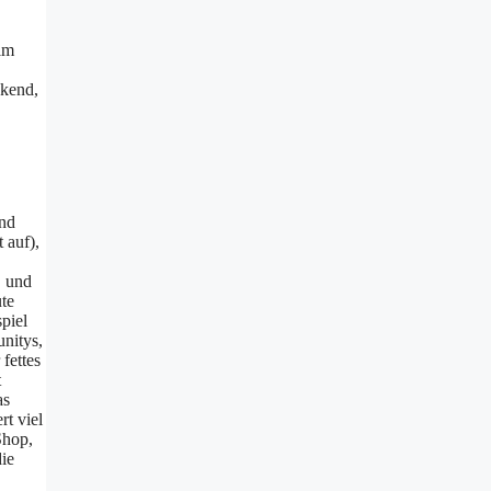
im
ckend,
end
 auf),
, und
te
piel
nitys,
fettes
t
as
t viel
Shop,
die