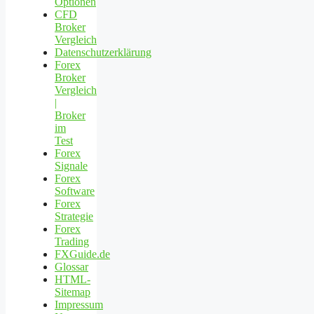
Optionen
CFD
Broker
Vergleich
Datenschutzerklärung
Forex
Broker
Vergleich
|
Broker
im
Test
Forex
Signale
Forex
Software
Forex
Strategie
Forex
Trading
FXGuide.de
Glossar
HTML-
Sitemap
Impressum