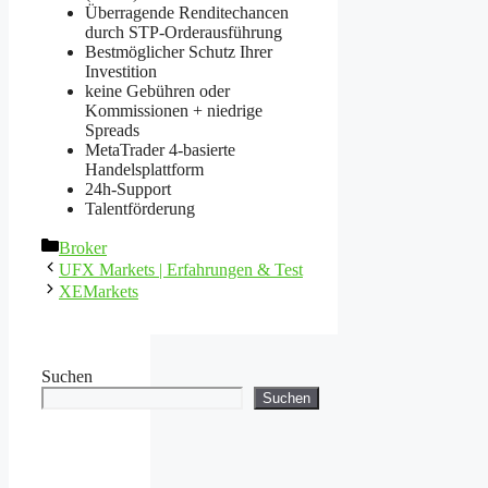
Überragende Renditechancen
durch STP-Orderausführung
Bestmöglicher Schutz Ihrer
Investition
keine Gebühren oder
Kommissionen + niedrige
Spreads
MetaTrader 4-basierte
Handelsplattform
24h-Support
Talentförderung
Kategorien
Broker
UFX Markets | Erfahrungen & Test
XEMarkets
Suchen
Suchen