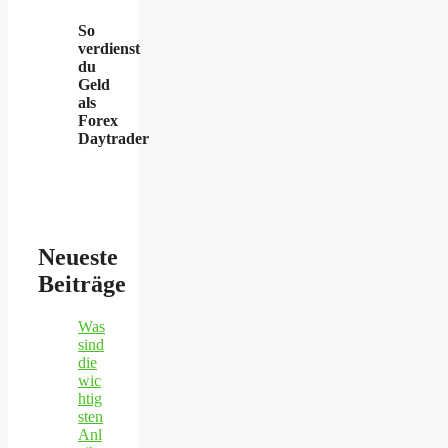
So
verdienst
du
Geld
als
Forex
Daytrader
Neueste
Beiträge
Was
sind
die
wic
htig
sten
Anl