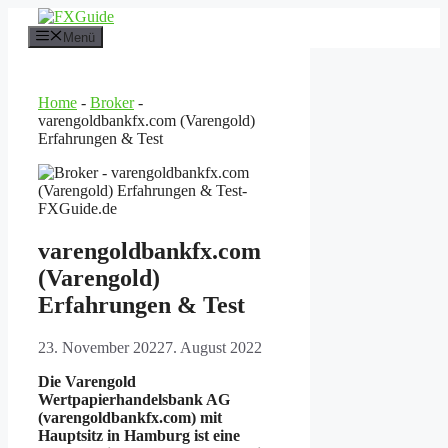
Zum
Inhalt
Menü
springen
Home
-
Broker
-
varengoldbankfx.com (Varengold)
Erfahrungen & Test
varengoldbankfx.com
(Varengold)
Erfahrungen & Test
23. November 2022
7. August 2022
Die Varengold
Wertpapierhandelsbank AG
(varengoldbankfx.com) mit
Hauptsitz in Hamburg ist eine