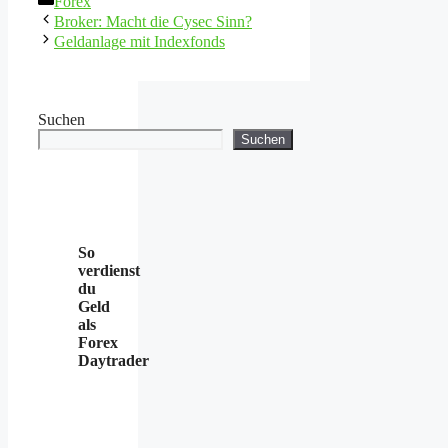
Forex
Broker: Macht die Cysec Sinn?
Geldanlage mit Indexfonds
Suchen
Suchen
So
verdienst
du
Geld
als
Forex
Daytrader