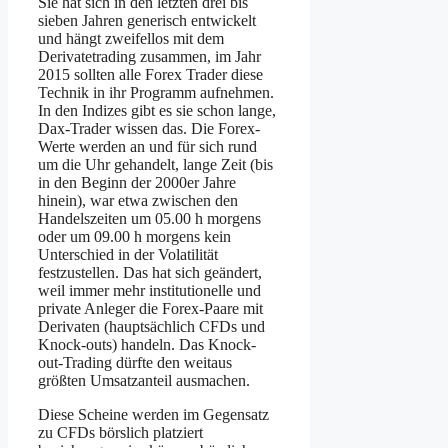
Sie hat sich in den letzten drei bis
sieben Jahren generisch entwickelt
und hängt zweifellos mit dem
Derivatetrading zusammen, im Jahr
2015 sollten alle Forex Trader diese
Technik in ihr Programm aufnehmen.
In den Indizes gibt es sie schon lange,
Dax-Trader wissen das. Die Forex-
Werte werden an und für sich rund
um die Uhr gehandelt, lange Zeit (bis
in den Beginn der 2000er Jahre
hinein), war etwa zwischen den
Handelszeiten um 05.00 h morgens
oder um 09.00 h morgens kein
Unterschied in der Volatilität
festzustellen. Das hat sich geändert,
weil immer mehr institutionelle und
private Anleger die Forex-Paare mit
Derivaten (hauptsächlich CFDs und
Knock-outs) handeln. Das Knock-
out-Trading dürfte den weitaus
größten Umsatzanteil ausmachen.
Diese Scheine werden im Gegensatz
zu CFDs börslich platziert