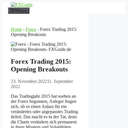
Zum
Inhalt
Menü
springen
Home
-
Forex
-
Forex Trading 2015:
Opening Breakouts
Forex Trading 2015:
Opening Breakouts
23. November 2022
11. September
2022
Das Tradingjahr 2015 hat soeben an
der Forex begonnen, Anleger fragen
sich, ob es einen Anlass für ein
verändertes oder angepasstes Trading
liefert. Das macht es in der Tat, denn
die Charts verändern sich permanent
in ihren Mustern und Volatilitäten.