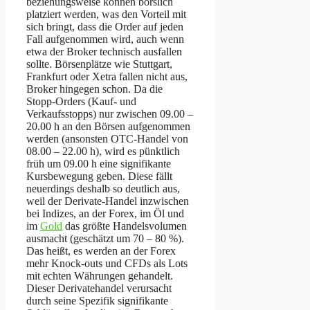
beziehungsweise können börslich
platziert werden, was den Vorteil mit
sich bringt, dass die Order auf jeden
Fall aufgenommen wird, auch wenn
etwa der Broker technisch ausfallen
sollte. Börsenplätze wie Stuttgart,
Frankfurt oder Xetra fallen nicht aus,
Broker hingegen schon. Da die
Stopp-Orders (Kauf- und
Verkaufsstopps) nur zwischen 09.00 –
20.00 h an den Börsen aufgenommen
werden (ansonsten OTC-Handel von
08.00 – 22.00 h), wird es pünktlich
früh um 09.00 h eine signifikante
Kursbewegung geben. Diese fällt
neuerdings deshalb so deutlich aus,
weil der Derivate-Handel inzwischen
bei Indizes, an der Forex, im Öl und
im
Gold
das größte Handelsvolumen
ausmacht (geschätzt um 70 – 80 %).
Das heißt, es werden an der Forex
mehr Knock-outs und CFDs als Lots
mit echten Währungen gehandelt.
Dieser Derivatehandel verursacht
durch seine Spezifik signifikante