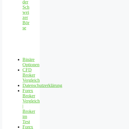
der
Sch
wei
zer
Bör
se
Binäre
Optionen
CFD
Broker
Vergleich
Datenschutzerklärung
Forex
Broker
Vergleich
|
Broker
im
Test
Forex