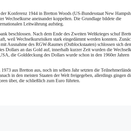
ch der Konferenz 1944 in Bretton Woods (US-Bundesstaat New Hampshi
ter Wechselkurse aneinander koppelten. Die Grundlage bildete die
ernationalen Leitwährung aufstieg.
ank beschlossen. Nach dem Ende des Zweiten Weltkrieges schuf Brett
ft, weil Wechselkursrisiken stark eingedämmt werden konnten. Zunäc
en mit Ausnahme des RGW-Raumes (Ostblockstaaten) schlossen sich de
s Dollars an das Gold auf, innerhalb kurzer Zeit wurden die Wechsel
r USA, die Golddeckung des Dollars wurde schon in den 1960er Jahren
 1973 aus Bretton aus, noch im selben Jahr setzten die Teilnehmerlände
h in den meisten Staaten der Welt freigegeben, allerdings gingen di
en über, die schließlich zum Euro führten.