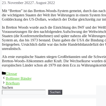
23. November 2022
7. August 2022
Mit “Bretton” ist das Bretton-Woods-System gemeint, durch das na
die wichtigsten Staaten der Welt ihre Währungen in einem System fes
Golddeckung des US-Dollars, wodurch der Dollar gleichzeitig zur int
In Bretton Woods wurde auch die Einrichtung des IWF und der Weltb
Voraussetzungen für den nachfolgenden Aufschwung der Weltwirtscha
Staaten (die Konferenzteilnehmer) und später nahezu alle Währung
System an, das bis 1973 bestand. Dann gaben die USA die Bindung de
freigegeben. Ursächlich dafür war das hohe Handelsbilanzdefizit de
unrealistisch.
Als erste europäische Staaten stiegen Großbritannien und die Schweiz
Bretton-Woods-Abkommen außer Kraft. Die Wechselkurse wurden danac
europäischen Länder schon ab 1979 mit dem Ecu zu Währungskorridor
Kategorien
Glossar
Bollinger Bänder
Briefkurs
Suchen
Suchen