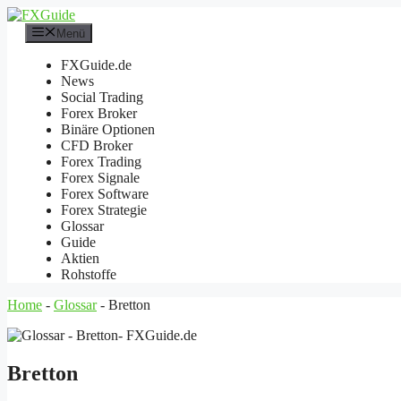
Zum
Inhalt
Menü
springen
FXGuide.de
News
Social Trading
Forex Broker
Binäre Optionen
CFD Broker
Forex Trading
Forex Signale
Forex Software
Forex Strategie
Glossar
Guide
Aktien
Rohstoffe
Home
-
Glossar
-
Bretton
Bretton