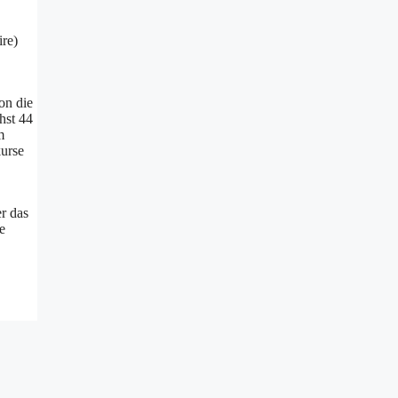
re)
on die
hst 44
m
kurse
r das
e