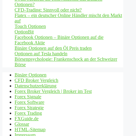
Optionen?
CFD-Trading: Sinnvoll oder nicht?
Flatex – ein deutscher Online Händler mischt den Markt
auf
Touch Optionen
OptionBit
Facebook Optionen – Binäre Optionen auf die
Facebook Aktie
Binäre Optionen auf den Öl Preis traden
Optionen auf Tesla handeln
Börsenpsychologie: Frankenschock an der Schweizer
Börse
Binäre Optionen
CFD Broker Vergleich
Datenschutzerklärung
Forex Broker Vergleich | Broker im Test
Forex Signale
Forex Software
Forex Strategie
Forex Trading
FXGuide.de
Glossar
HTML-Sitemap
Impressum