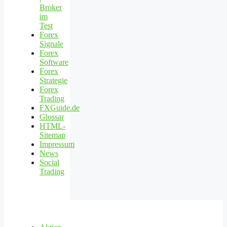
Broker
im
Test
Forex
Signale
Forex
Software
Forex
Strategie
Forex
Trading
FXGuide.de
Glossar
HTML-
Sitemap
Impressum
News
Social
Trading