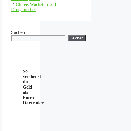
Chinas Wachstum auf
Dreijahrestief
Suchen
Suchen
So
verdienst
du
Geld
als
Forex
Daytrader