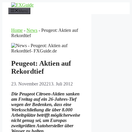
Zum
Inhalt
Menü
springen
Home
-
News
-
Peugeot: Aktien auf
Rekordtief
Peugeot: Aktien auf
Rekordtief
23. November 2022
13. Juli 2012
Die Peugeot Citroen-Aktien sanken
am Freitag auf ein 26-Jahres-Tief
wegen der Bedenken, dass eine
Werksschließung die über 8.000
Arbeitsplätze betrifft möglicherweise
nicht genug sei, um Europas
zweitgrößten Autohersteller über
Wasser zu halten.