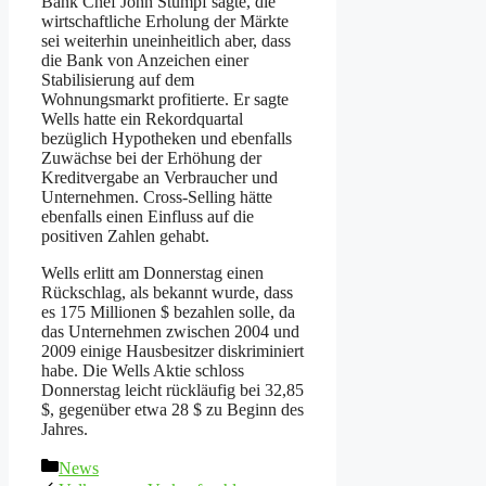
Bank Chef John Stumpf sagte, die
wirtschaftliche Erholung der Märkte
sei weiterhin uneinheitlich aber, dass
die Bank von Anzeichen einer
Stabilisierung auf dem
Wohnungsmarkt profitierte. Er sagte
Wells hatte ein Rekordquartal
bezüglich Hypotheken und ebenfalls
Zuwächse bei der Erhöhung der
Kreditvergabe an Verbraucher und
Unternehmen. Cross-Selling hätte
ebenfalls einen Einfluss auf die
positiven Zahlen gehabt.
Wells erlitt am Donnerstag einen
Rückschlag, als bekannt wurde, dass
es 175 Millionen $ bezahlen solle, da
das Unternehmen zwischen 2004 und
2009 einige Hausbesitzer diskriminiert
habe. Die Wells Aktie schloss
Donnerstag leicht rückläufig bei 32,85
$, gegenüber etwa 28 $ zu Beginn des
Jahres.
Kategorien
News