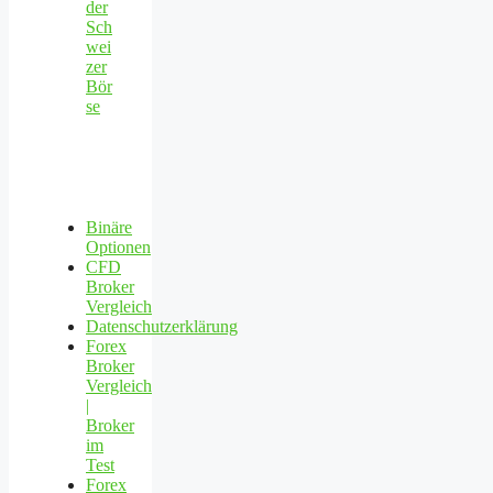
der
Sch
wei
zer
Bör
se
Binäre
Optionen
CFD
Broker
Vergleich
Datenschutzerklärung
Forex
Broker
Vergleich
|
Broker
im
Test
Forex