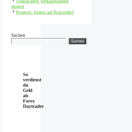
Volkswagen Verkaufszahlen
steigen
Peugeot: Aktien auf Rekordtief
Suchen
Suchen
So
verdienst
du
Geld
als
Forex
Daytrader