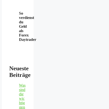
So
verdienst
du
Geld
als
Forex
Daytrader
Neueste
Beiträge
Was
sind
die
wic
htig
sten