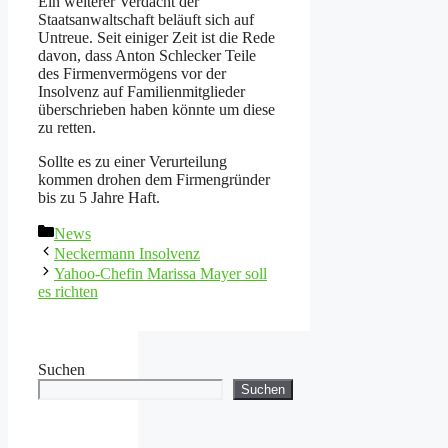
Ein weiterer Verdacht der
Staatsanwaltschaft beläuft sich auf
Untreue. Seit einiger Zeit ist die Rede
davon, dass Anton Schlecker Teile
des Firmenvermögens vor der
Insolvenz auf Familienmitglieder
überschrieben haben könnte um diese
zu retten.
Sollte es zu einer Verurteilung
kommen drohen dem Firmengründer
bis zu 5 Jahre Haft.
Kategorien
News
Neckermann Insolvenz
Yahoo-Chefin Marissa Mayer soll
es richten
Suchen
Suchen